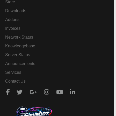
Store
Downloads
Addons
Invoices
Network Status
Knowledgebase
Server Status
Announcements
Services
Contact Us