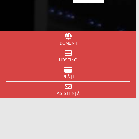
DOMENII
HOSTING
PLĂȚI
ASISTENȚĂ